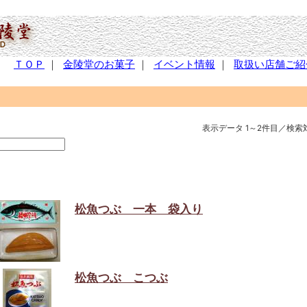
ＴＯＰ
｜
金陵堂のお菓子
｜
イベント情報
｜
取扱い店舗ご紹
表示データ 1～2件目／検索
松魚つぶ 一本 袋入り
松魚つぶ こつぶ