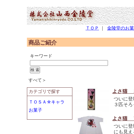
(2,951,900 - 287 - 566)
ＴＯＰ
｜
金陵堂のお菓
商品ご紹介
キーワード
すべて＞
よさ猫 
カテゴリで探す
ついに登
ＴＯＳＡ☆キャラ
３匹そろ
お菓子
よさ猫 
ついに登
にも見え