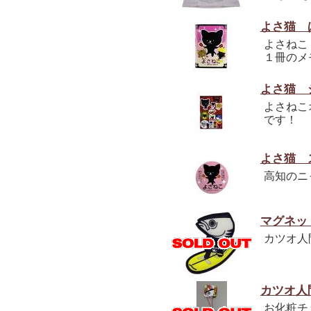
よさ猫 
よさねこ
１冊のメ
よさ猫 
よさねこ
です！
よさ猫 
高知のニ
マグネッ
カツオ人
カツオ人
お化粧チ