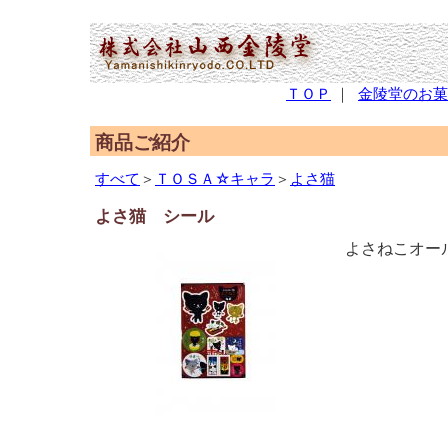
(2,951,871 - 258 - 566)
ＴＯＰ
｜
金陵堂のお菓
商品ご紹介
すべて
＞
ＴＯＳＡ☆キャラ
＞
よさ猫
よさ猫 シール
よさねこオー