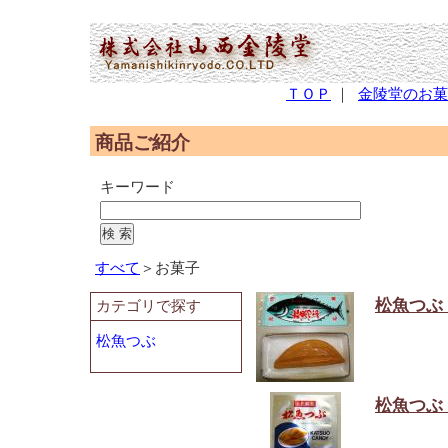
(2,951,623 - 10 - 566)
ＴＯＰ
｜
金陵堂のお菓
商品ご紹介
キーワード
すべて
＞お菓子
松魚つぶ
カテゴリで探す
松魚つぶ
松魚つぶ