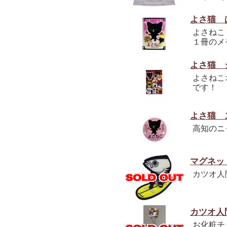
よさ猫 
よさねこ
１冊のメ
よさ猫 
よさねこ
です！
よさ猫 
高知のニ
マグネッ
カツオ人
カツオ人
お化粧チ