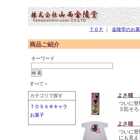
(2,951,308 - 261 - 1,227)
ＴＯＰ
｜
金陵堂のお菓
商品ご紹介
キーワード
すべて＞
よさ猫 
カテゴリで探す
ついに登
ＴＯＳＡ☆キャラ
３匹そろ
お菓子
よさ猫 
ついに登
にも見え