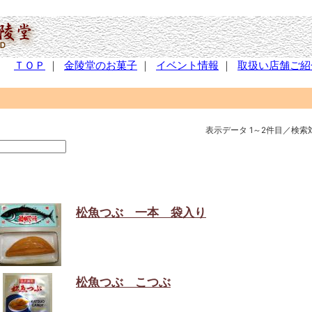
ＴＯＰ
｜
金陵堂のお菓子
｜
イベント情報
｜
取扱い店舗ご紹
表示データ 1～2件目／検索
松魚つぶ 一本 袋入り
松魚つぶ こつぶ