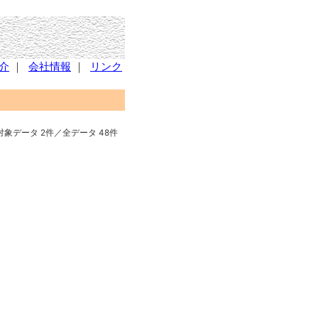
介
｜
会社情報
｜
リンク
対象データ 2件／全データ 48件