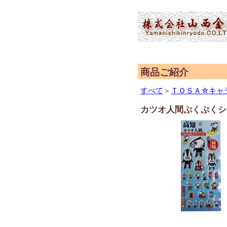
(2,953,126 - 917 - 596)
商品ご紹介
すべて
＞
ＴＯＳＡ☆キャ
カツオ人間ぷくぷくシ