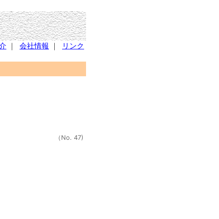
介
｜
会社情報
｜
リンク
（No. 47)