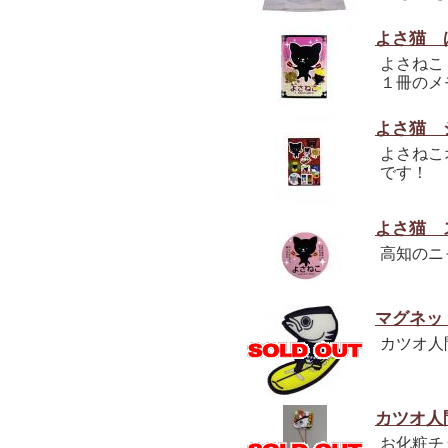
よさ猫 
よさねこ
１冊のメ
よさ猫 
よさねこ
です！
よさ猫 
高知のニ
マグネッ
カツオ人
カツオ人
お化粧チ