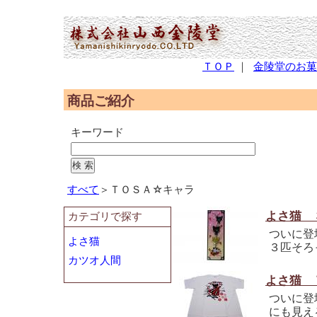
(2,952,515 - 306 - 596)
ＴＯＰ
｜
金陵堂のお菓
商品ご紹介
キーワード
すべて
＞ＴＯＳＡ☆キャラ
よさ猫 
カテゴリで探す
ついに登
よさ猫
３匹そろ
カツオ人間
よさ猫 
ついに登
にも見え