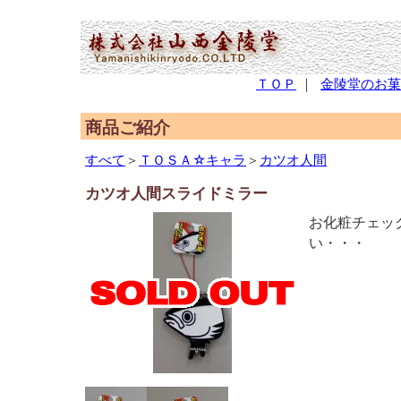
(2,957,617 - 849 - 1,291)
ＴＯＰ
｜
金陵堂のお菓
商品ご紹介
すべて
＞
ＴＯＳＡ☆キャラ
＞
カツオ人間
カツオ人間スライドミラー
お化粧チェッ
い・・・