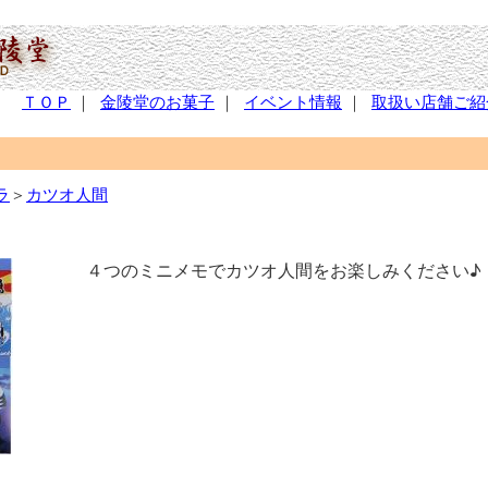
ＴＯＰ
｜
金陵堂のお菓子
｜
イベント情報
｜
取扱い店舗ご紹
ラ
＞
カツオ人間
４つのミニメモでカツオ人間をお楽しみください♪