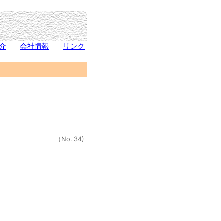
介
｜
会社情報
｜
リンク
（No. 34)