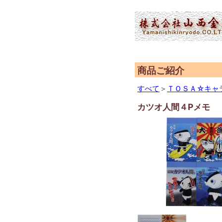
(2,952,761 - 552 - 596)
商品ご紹介
すべて
＞
ＴＯＳＡ☆キャ
カツオ人間４Pメモ