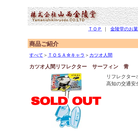
(2,952,770 - 561 - 596)
ＴＯＰ
｜
金陵堂のお菓
商品ご紹介
すべて
＞
ＴＯＳＡ☆キャラ
＞
カツオ人間
カツオ人間リフレクター サーフィン 青
リフレクター
高知の交通安