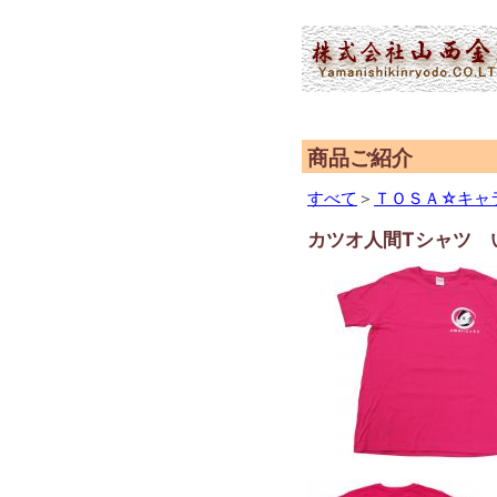
(2,951,953 - 340 - 566)
商品ご紹介
すべて
＞
ＴＯＳＡ☆キャ
カツオ人間Tシャツ 