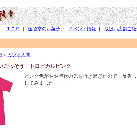
ＴＯＰ
｜
金陵堂のお菓子
｜
イベント情報
｜
取扱い店舗ご紹
ラ
＞
カツオ人間
いごっそう トロピカルピンク
ピンク色がやや時代の先を行き過ぎたので、反省し
してみました・・・