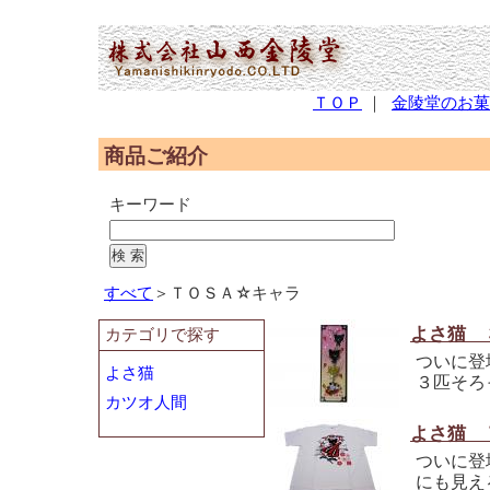
(2,951,186 - 139 - 1,227)
ＴＯＰ
｜
金陵堂のお菓
商品ご紹介
キーワード
すべて
＞ＴＯＳＡ☆キャラ
よさ猫 
カテゴリで探す
ついに登
よさ猫
３匹そろ
カツオ人間
よさ猫 
ついに登
にも見え