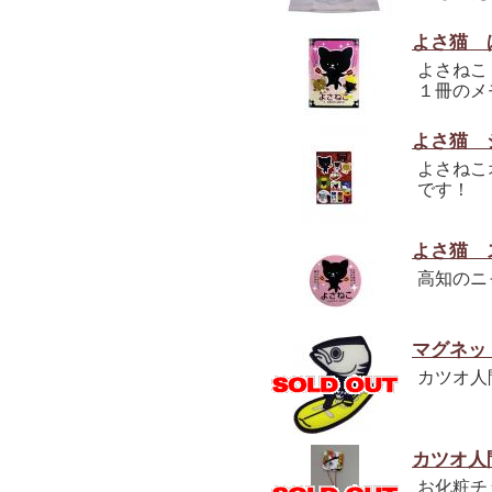
よさ猫 
よさねこ
１冊のメ
よさ猫 
よさねこ
です！
よさ猫 
高知のニ
マグネッ
カツオ人
カツオ人
お化粧チ