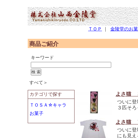
(2,951,904 - 291 - 566)
ＴＯＰ
｜
金陵堂のお菓
商品ご紹介
キーワード
すべて＞
よさ猫 
カテゴリで探す
ついに登
ＴＯＳＡ☆キャラ
３匹そろ
お菓子
よさ猫 
ついに登
にも見え