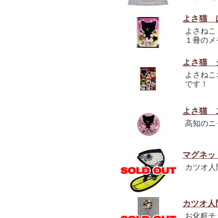
よさ猫 
よさねこ
１冊のメ
よさ猫 
よさねこ
です！
よさ猫 
高知のニ
マグネッ
カツオ人
カツオ人
お化粧チ