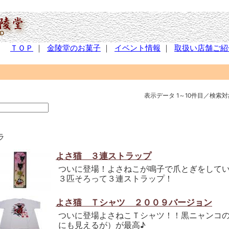
ＴＯＰ
｜
金陵堂のお菓子
｜
イベント情報
｜
取扱い店舗ご紹
表示データ 1～10件目／検索対
ラ
よさ猫 ３連ストラップ
ついに登場！よさねこが鳴子で爪とぎをして
３匹そろって３連ストラップ！
よさ猫 Ｔシャツ ２００９バージョン
ついに登場よさねこＴシャツ！！黒ニャンコの
にも見えるが）が最高♪