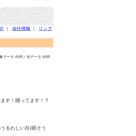
介
｜
会社情報
｜
リンク
象データ 46件／全データ 48件
います！踊ってます！？
うるわしい目(眠そう