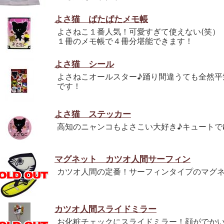
よさ猫 ぱたぱたメモ帳
よさねこ１番人気！可愛すぎて使えない(笑）
１冊のメモ帳で４冊分堪能できます！
よさ猫 シール
よさねこオールスター♪踊り間違うても全然平
です！
よさ猫 ステッカー
高知のニャンコもよさこい大好き♪キュートで
マグネット カツオ人間サーフィン
カツオ人間の定番！サーフィンタイプのマグネ
カツオ人間スライドミラー
お化粧チェックにスライドミラー！顔がでか