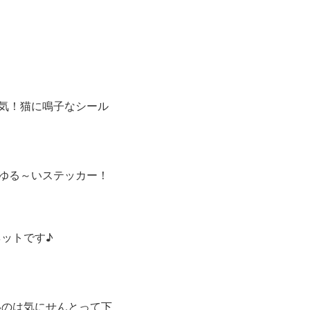
気！猫に鳴子なシール
ゆる～いステッカー！
ットです♪
いのは気にせんとって下