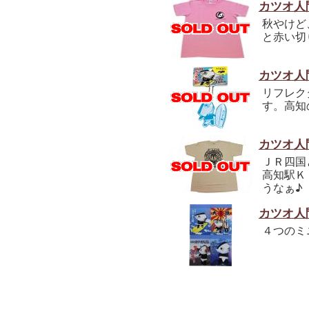
カツオ人
秋やけど
と赤い切
カツオ人
リフレク
す。高知
カツオ人
ＪＲ四国
高知駅Ｋ
うなぁ♪
カツオ人
４つのミ