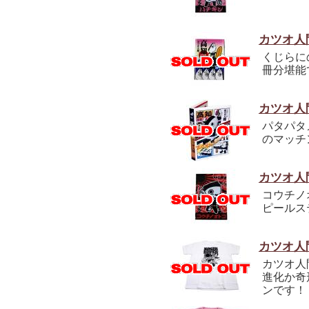
カツオ人
くじらに
冊分堪能
カツオ人
パタパタ
のマッチ
カツオ人
コウチノ
ピールス
カツオ人
カツオ人
進化か奇
ンです！