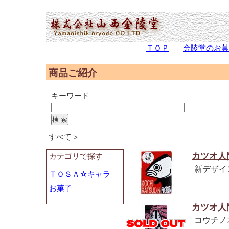
(2,951,989 - 376 - 566)
ＴＯＰ
｜
金陵堂のお菓
商品ご紹介
キーワード
すべて＞
カツオ人
カテゴリで探す
新デザイ
ＴＯＳＡ☆キャラ
お菓子
カツオ人
コウチノ