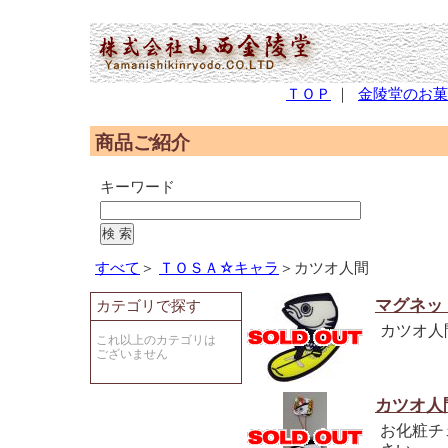
(2,951,619 - 6 - 566)
ＴＯＰ
｜
金陵堂のお菓
商品ご紹介
キーワード
すべて
＞
ＴＯＳＡ☆キャラ
＞カツオ人間
マグネッ
カテゴリで探す
カツオ人
これ以上のカテゴリは
ございません
カツオ人
お化粧チ