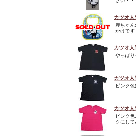
さい・・
カツオ人
赤ちゃん
かけです
カツオ人
やっぱり
カツオ人
ピンク色
カツオ人
ピンク色
クにして