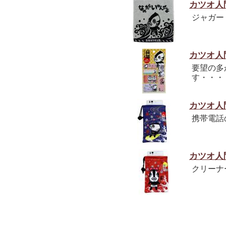
カツオ人
ジャガー
カツオ人
要望の多
す・・・
カツオ人
携帯電話
カツオ人
クリーナ