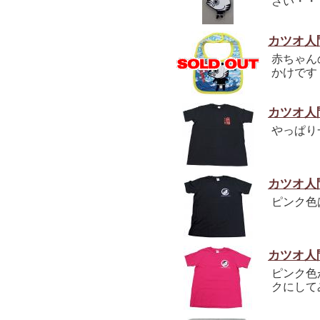
さい・・
カツオ人
赤ちゃん
かけです
カツオ人
やっぱり
カツオ人
ピンク色
カツオ人
ピンク色
クにして