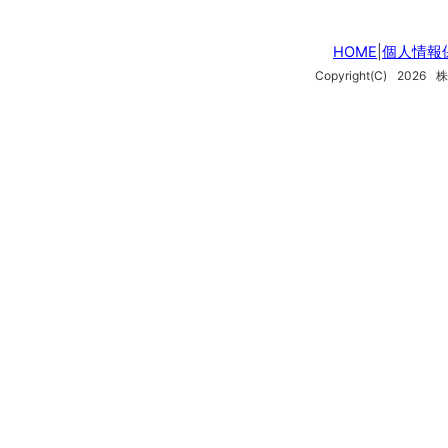
HOME
|
個人情報
Copyright(C)
2026
株