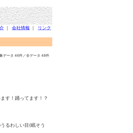
介
｜
会社情報
｜
リンク
象データ 46件／全データ 48件
います！踊ってます！？
うるわしい目(眠そう