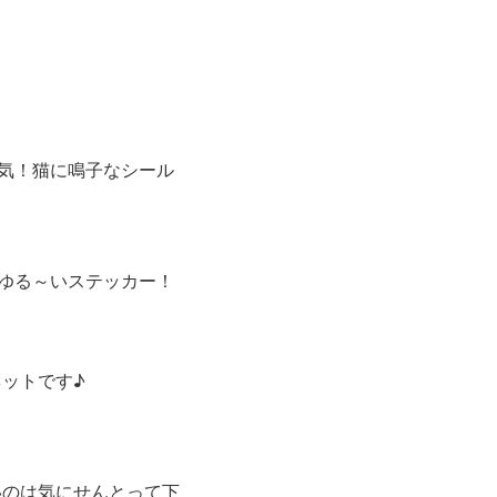
気！猫に鳴子なシール
ゆる～いステッカー！
ットです♪
いのは気にせんとって下