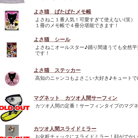
よさ猫 ぱたぱたメモ帳
よさねこ１番人気！可愛すぎて使えない(笑）
１冊のメモ帳で４冊分堪能できます！
よさ猫 シール
よさねこオールスター♪踊り間違うても全然平
です！
よさ猫 ステッカー
高知のニャンコもよさこい大好き♪キュートで
マグネット カツオ人間サーフィン
カツオ人間の定番！サーフィンタイプのマグネ
カツオ人間スライドミラー
お化粧チェックにスライドミラー！顔がでか