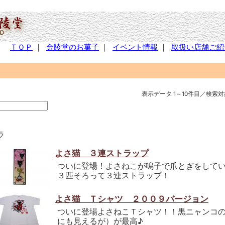
ＴＯＰ
｜
金陵堂のお菓子
｜
イベント情報
｜
取扱い店舗ご紹
表示データ 1～10件目／検索対
ラ
よさ猫 ３連ストラップ
ついに登場！よさねこが鳴子で爪とぎをして
３匹そろって３連ストラップ！
よさ猫 Ｔシャツ ２００９バージョン
ついに登場よさねこＴシャツ！！黒ニャンコの
にも見えるが）が最高♪