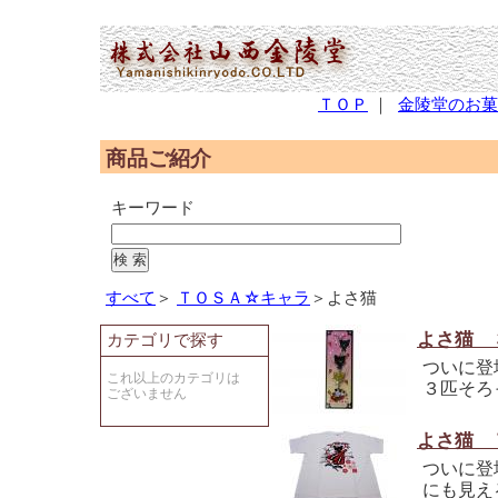
(2,952,075 - 462 - 566)
ＴＯＰ
｜
金陵堂のお菓
商品ご紹介
キーワード
すべて
＞
ＴＯＳＡ☆キャラ
＞よさ猫
よさ猫 
カテゴリで探す
ついに登
これ以上のカテゴリは
３匹そろ
ございません
よさ猫 
ついに登
にも見え