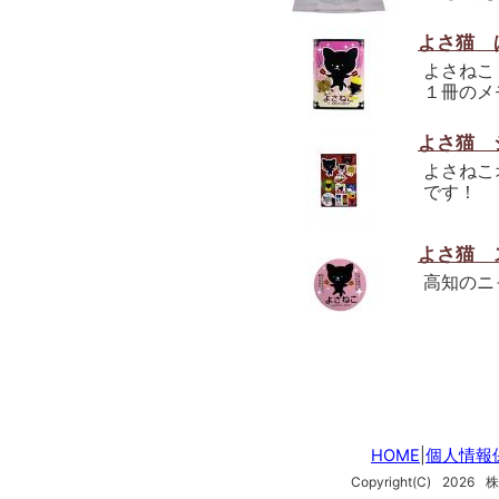
よさ猫 
よさねこ
１冊のメ
よさ猫 
よさねこ
です！
よさ猫 
高知のニ
HOME
|
個人情報
Copyright(C)
2026
株