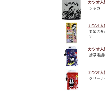
カツオ人
ジャガー
カツオ人
要望の多
す・・・
カツオ人
携帯電話
カツオ人
クリーナ