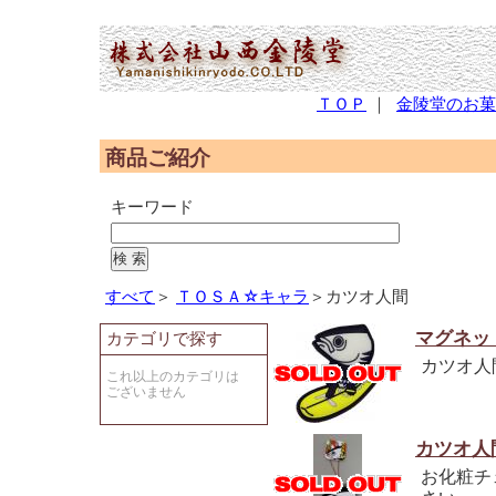
(2,953,370 - 1,161 - 596)
ＴＯＰ
｜
金陵堂のお菓
商品ご紹介
キーワード
すべて
＞
ＴＯＳＡ☆キャラ
＞カツオ人間
マグネッ
カテゴリで探す
カツオ人
これ以上のカテゴリは
ございません
カツオ人
お化粧チ