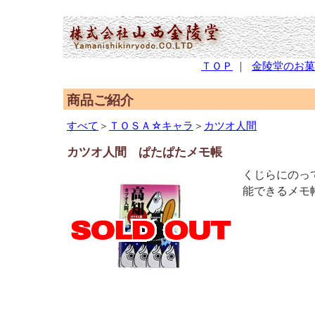
(2,951,282 - 235 - 1,227)
ＴＯＰ
｜
金陵堂のお菓
商品ご紹介
すべて
＞
ＴＯＳＡ☆キャラ
＞
カツオ人間
カツオ人間 ぱたぱたメモ帳
くじらにのっ
能できるメモ